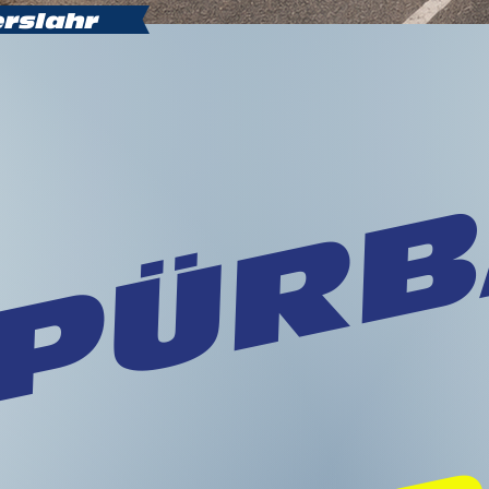
rslahr
PÜRB