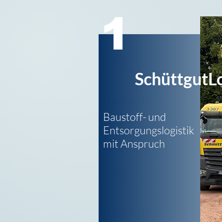
1
SchüttgutLo
Baustoff- und
Entsorgungs
logistik
mit Anspruch