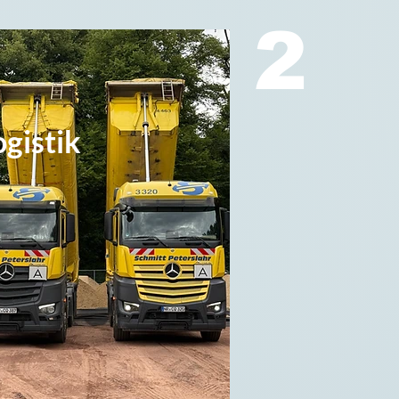
2
gistik