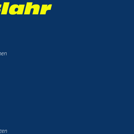
lahr
hen
zen