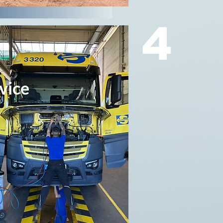
4
vice