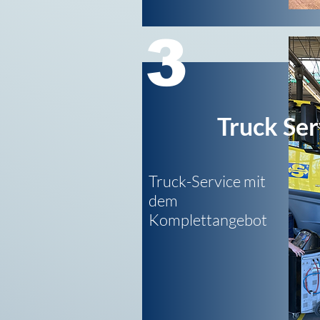
3
Truck Ser
Truck-Service mit
dem
Komplettangebot