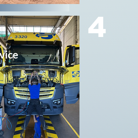
4
vice