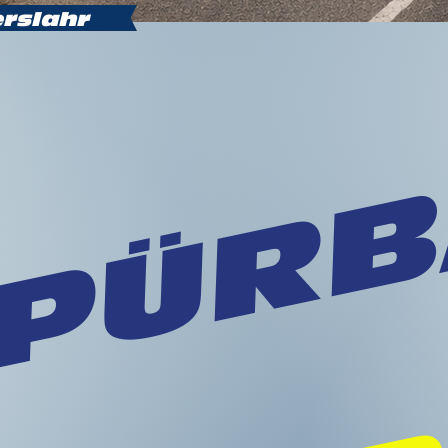
rslahr
PÜRB