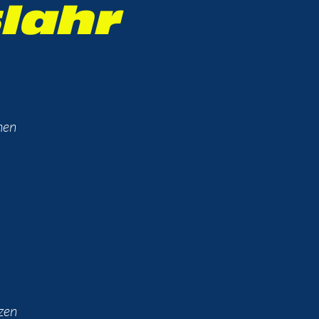
lahr
hen
zen