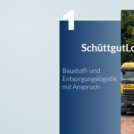
1
SchüttgutLo
Baustoff- und
Entsorgungs
logistik
mit Anspruch