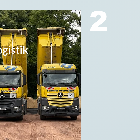
2
gistik