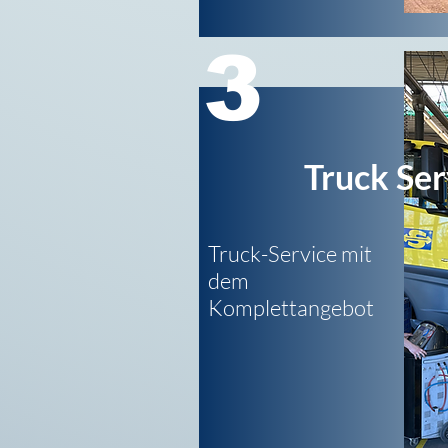
3
Truck Ser
Truck-Service mit
dem
Komplettangebot