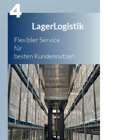
4
LagerLogistik
Flexibler Service
für
besten Kundennutzen