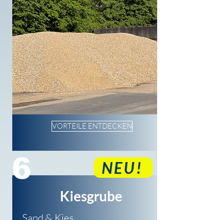
VORTEILE ENTDECKEN
6
NEU!
Kiesgrube
Sand & Kies