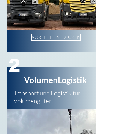
VORTEILE ENTDECKEN
2
VolumenLogistik
Transport und Logistik für
Volumengüter