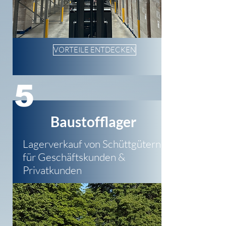
VORTEILE ENTDECKEN
5
Baustofflager
Lagerverkauf von Schüttgütern
für Geschäftskunden &
Privatkunden