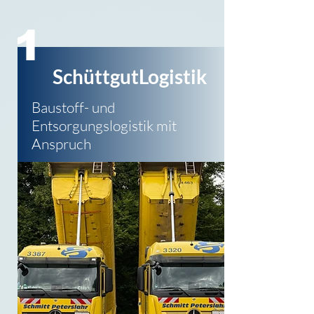
1
SchüttgutLogistik
Baustoff- und
Entsorgungs
logistik mit
Anspruch