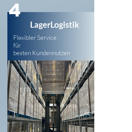
4
LagerLogistik
Flexibler Service
für
besten Kundennutzen