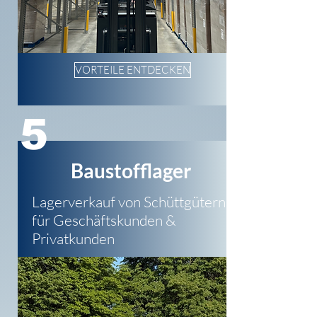
VORTEILE ENTDECKEN
5
Baustofflager
Lagerverkauf von Schüttgütern
für Geschäftskunden &
Privatkunden