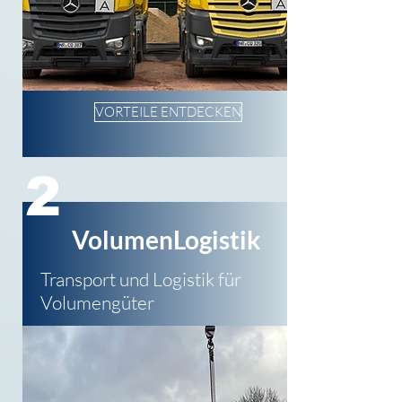
VORTEILE ENTDECKEN
2
VolumenLogistik
Transport und Logistik für
Volumengüter