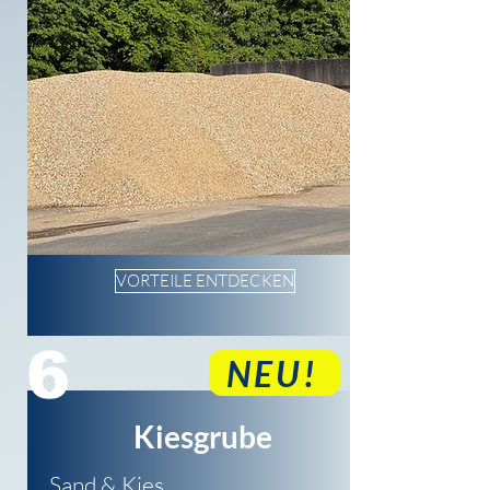
VORTEILE ENTDECKEN
6
NEU!
Kiesgrube
Sand & Kies