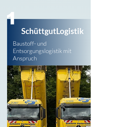
1
SchüttgutLogistik
Baustoff- und
Entsorgungs
logistik mit
Anspruch