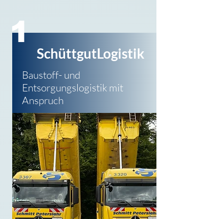
1
SchüttgutLogistik
Baustoff- und
Entsorgungs
logistik mit
Anspruch