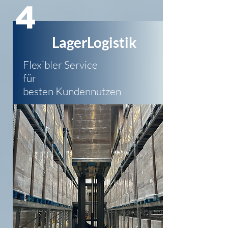
4
LagerLogistik
Flexibler Service
für
besten Kundennutzen