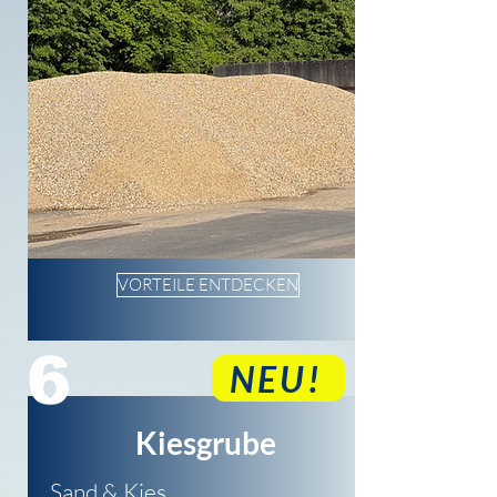
VORTEILE ENTDECKEN
6
NEU!
Kiesgrube
Sand & Kies