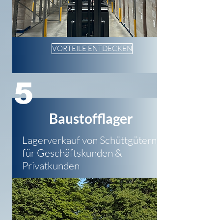
VORTEILE ENTDECKEN
5
Baustofflager
Lagerverkauf von Schüttgütern
für Geschäftskunden &
Privatkunden