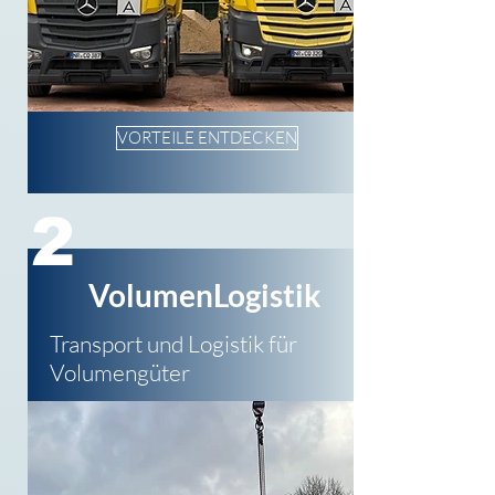
VORTEILE ENTDECKEN
2
VolumenLogistik
Transport und Logistik für
Volumengüter