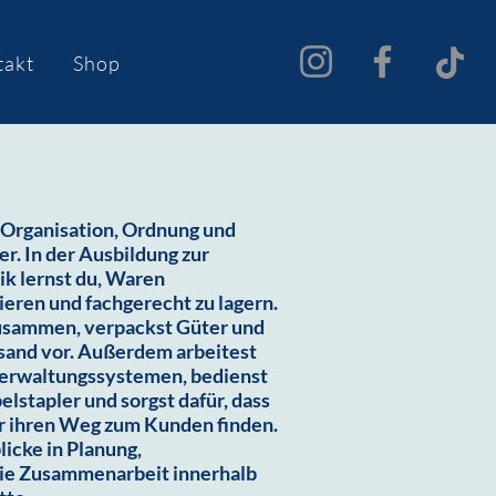
takt
Shop
r Organisation, Ordnung und
er. In der Ausbildung zur
tik lernst du, Waren
ieren und fachgerecht zu lagern.
zusammen, verpackst Güter und
rsand vor. Außerdem arbeitest
erwaltungssystemen, bedienst
lstapler und sorgst dafür, dass
r ihren Weg zum Kunden finden.
icke in Planung,
die Zusammenarbeit innerhalb