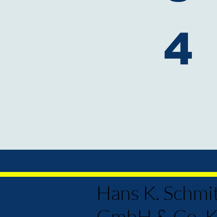
4
Hans K. Schmi
GmbH & Co. 