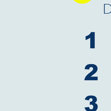
D
1
2
3