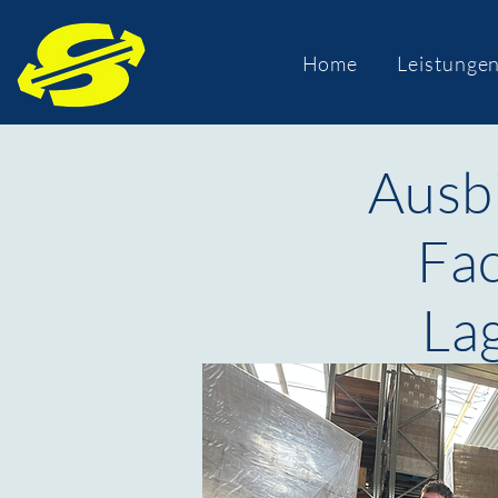
Home
Leistunge
Ausb
Fac
Lag