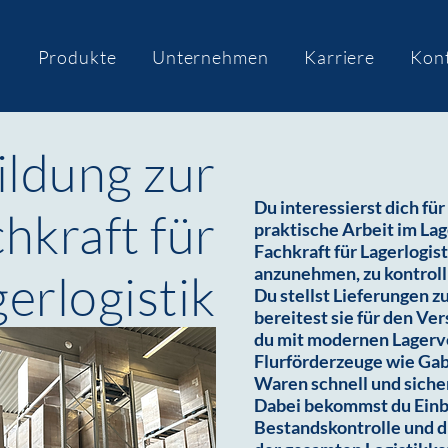
n
Produkte
Unternehmen
Karriere
Kon
ildung zur
Du interessierst dich fü
hkraft für
praktische Arbeit im Lag
Fachkraft für Lagerlogis
anzunehmen, zu kontroll
erlogistik
Du stellst Lieferungen 
bereitest sie für den Ve
du mit modernen Lagerv
Flurförderzeuge wie Gabe
Waren schnell und siche
Dabei bekommst du Einbl
Bestandskontrolle und 