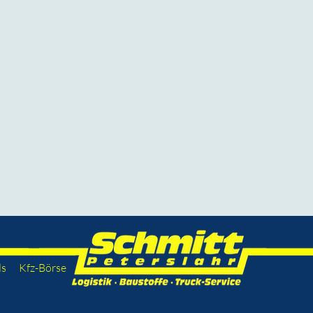
ds
Kfz-Börse