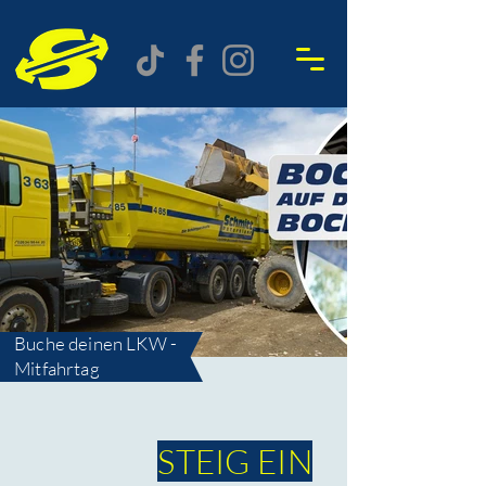
Buche deinen LKW -
Mitfahrtag
STEIG EIN