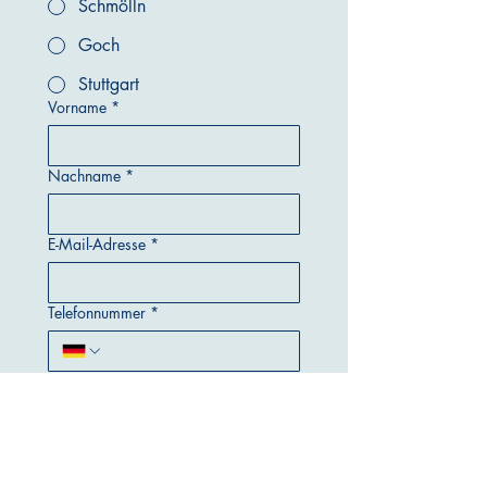
Schmölln
Goch
Stuttgart
Vorname
*
Nachname
*
E-Mail-Adresse
*
Telefonnummer
*
Präferierter Mitfahrtag
Tag
Monat