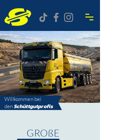
Willkommen bei
Schüttgutprofis
den
GROßE