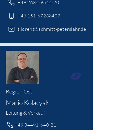
+49 2634-9544-20
+49 151-67238407
t.lorenz@schmitt-peterslahr.de
Region Ost
Mario Kolacyak
Leitung & Verkauf
+49 34491-640-21