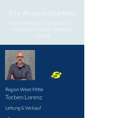
Ihre Ansprechpartner
KONTAKTIEREN SIE UNS DIREKT –
GEMEINSAM FINDEN WIR EINE
LÖSUNG
Region West-Mitte
Torben Lorenz
Leitung & Verkauf