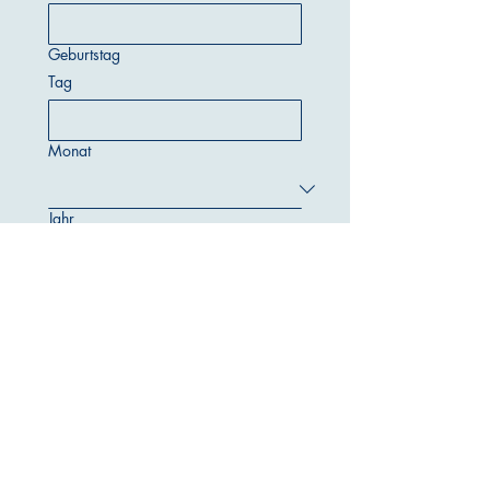
Geburtstag
Tag
Monat
Jahr
E-Mail-Adresse
*
Telefonnummer
*
Wunschstandort
*