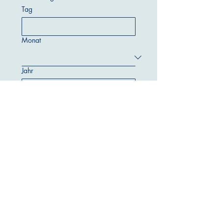
Tag
Monat
Jahr
E-Mail-Adresse
*
Telefonnummer
*
Wunschstandort
*
Wunschstelle
*