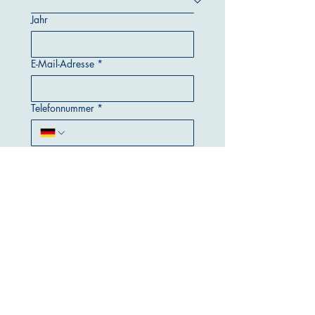
Jahr
E-Mail-Adresse
*
Telefonnummer
*
Wunschstandort
*
Wunschstelle
*
Ich kann anfangen ab:
Tag
Monat