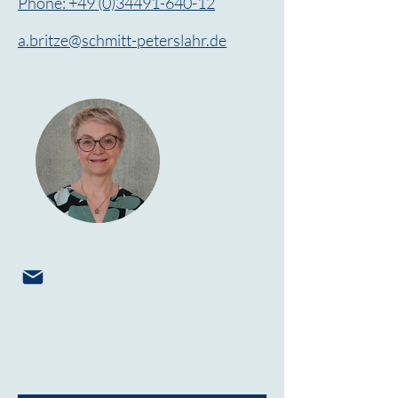
Phone: +49 (0)34491-640-12
a.britze@schmitt-peterslahr.de