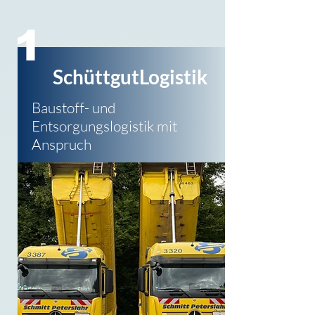
1
SchüttgutLogistik
Baustoff- und
Entsorgungs
logistik mit
Anspruch