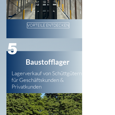
VORTEILE ENTDECKEN
5
Baustofflager
Lagerverkauf von Schüttgütern
für Geschäftskunden &
Privatkunden