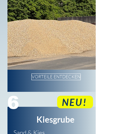
VORTEILE ENTDECKEN
6
NEU!
Kiesgrube
Sand & Kies