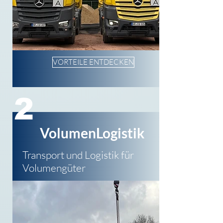
VORTEILE ENTDECKEN
2
VolumenLogistik
Transport und Logistik für
Volumengüter