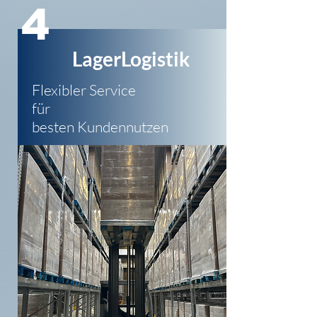
4
LagerLogistik
Flexibler Service
für
besten Kundennutzen