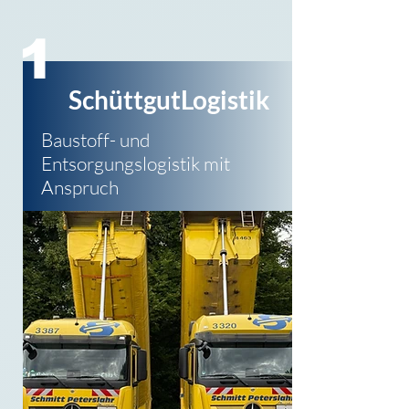
1
SchüttgutLogistik
Baustoff- und
Entsorgungs
logistik mit
Anspruch