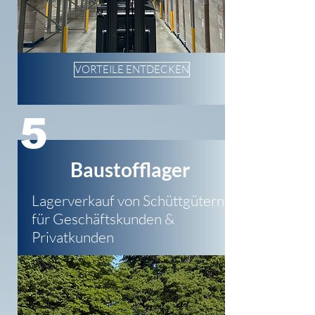
VORTEILE ENTDECKEN
5
Baustofflager
Lagerverkauf von Schüttgütern
für Geschäftskunden &
Privatkunden