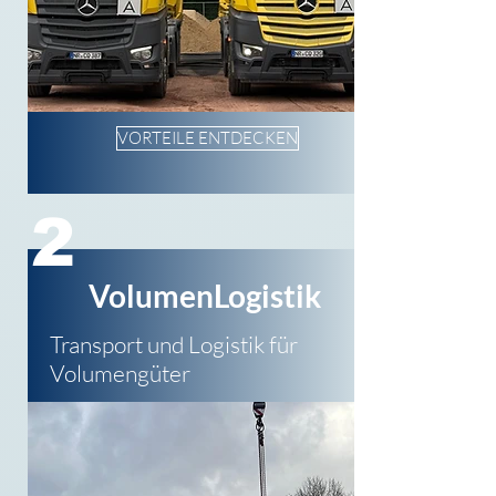
VORTEILE ENTDECKEN
2
VolumenLogistik
Transport und Logistik für
Volumengüter