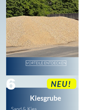
VORTEILE ENTDECKEN
6
NEU!
Kiesgrube
Sand & Kies