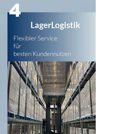
4
LagerLogistik
Flexibler Service
für
besten Kundennutzen