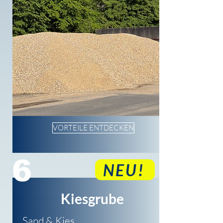
VORTEILE ENTDECKEN
6
NEU!
Kiesgrube
Sand & Kies