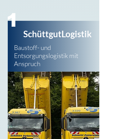
1
SchüttgutLogistik
Baustoff- und
Entsorgungs
logistik mit
Anspruch