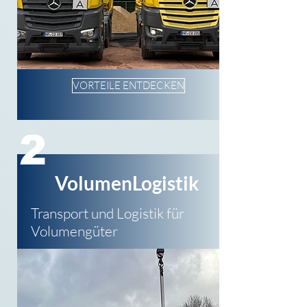
VORTEILE ENTDECKEN
2
VolumenLogistik
Transport und Logistik für
Volumengüter