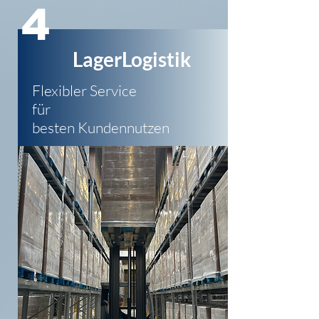
4
LagerLogistik
Flexibler Service
für
besten Kundennutzen