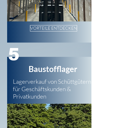
VORTEILE ENTDECKEN
5
Baustofflager
Lagerverkauf von Schüttgütern
für Geschäftskunden &
Privatkunden