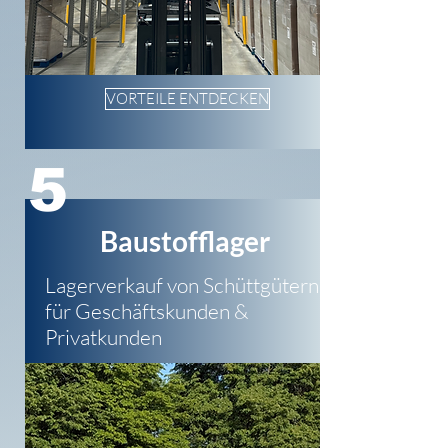
VORTEILE ENTDECKEN
5
Baustofflager
Lagerverkauf von Schüttgütern
für Geschäftskunden &
Privatkunden