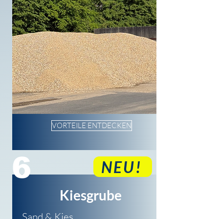
VORTEILE ENTDECKEN
6
NEU!
Kiesgrube
Sand & Kies