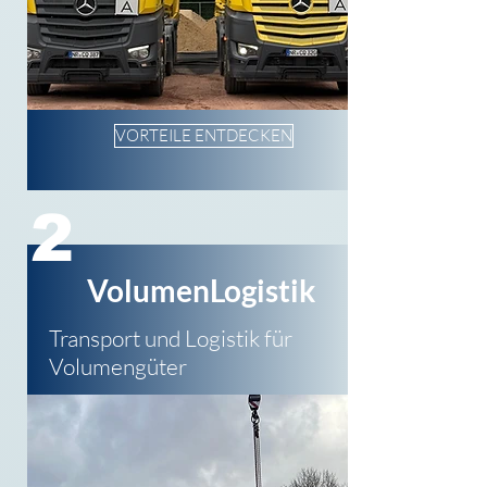
VORTEILE ENTDECKEN
2
VolumenLogistik
Transport und Logistik für
Volumengüter