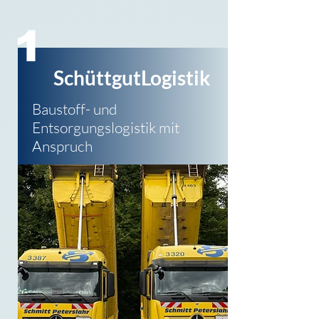
1
SchüttgutLogistik
Baustoff- und
Entsorgungs
logistik mit
Anspruch