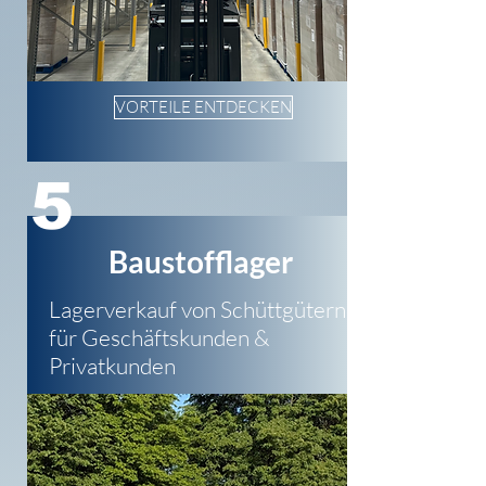
VORTEILE ENTDECKEN
5
Baustofflager
Lagerverkauf von Schüttgütern
für Geschäftskunden &
Privatkunden