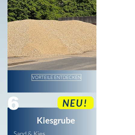
VORTEILE ENTDECKEN
6
NEU!
Kiesgrube
Sand & Kies