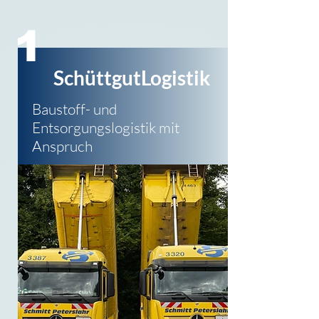
1
SchüttgutLogistik
Baustoff- und
Entsorgungs
logistik mit
Anspruch