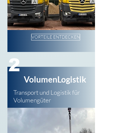
VORTEILE ENTDECKEN
2
VolumenLogistik
Transport und Logistik für
Volumengüter