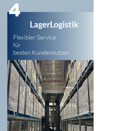
4
LagerLogistik
Flexibler Service
für
besten Kundennutzen