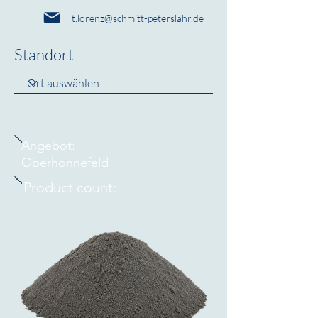
t.lorenz@schmitt-peterslahr.de
Standort
Angebot:
Oberhonnefeld
Product count:
36