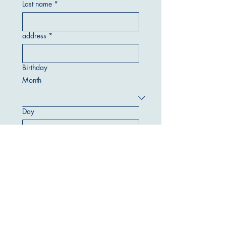
Last name
*
address
*
Birthday
Month
Day
Year
E-mail address
*
Telephone number
*