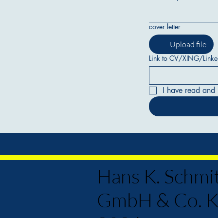
cover letter
Upload file
Link to CV/XING/Linke
I have read and 
Hans K. Schmi
GmbH & Co. 