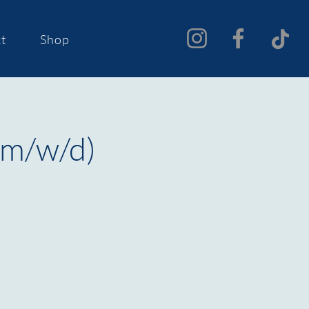
t
Shop
(m/w/d)