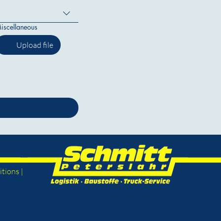
iscellaneous
Upload file
tions |