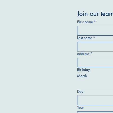
Join our tea
First name
*
Last name
*
address
*
Birthday
Month
Day
Year