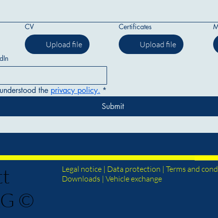
CV
Certificates
M
Upload file
Upload file
dIn
understood the 
privacy policy.
*
Submit
tt
Legal
notice
|
Data
protection
| Terms and condi
Downloads
| Vehicle exchange
KG ©