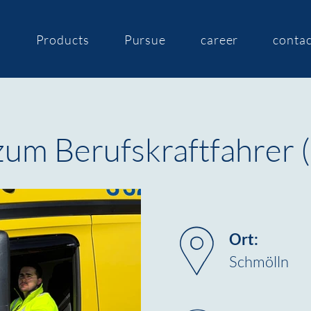
s
Products
Pursue
career
contac
zum Berufskraftfahrer 
Ort:
Schmölln