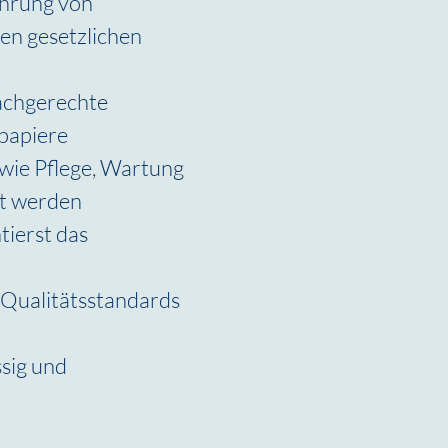
hrung von 
en gesetzlichen 
fachgerechte 
papiere
wie Pflege, Wartung 
zt werden
ierst das 
 Qualitätsstandards 
sig und 