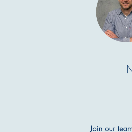
N
Join our tea