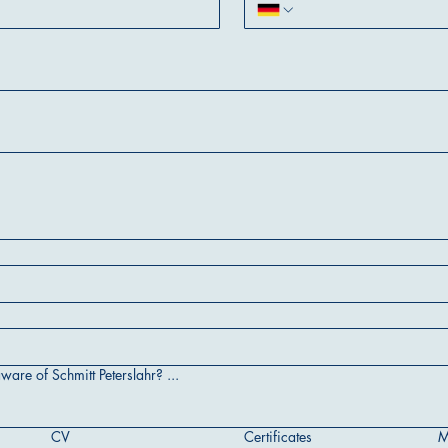
re of Schmitt Peterslahr? ...
CV
Certificates
M