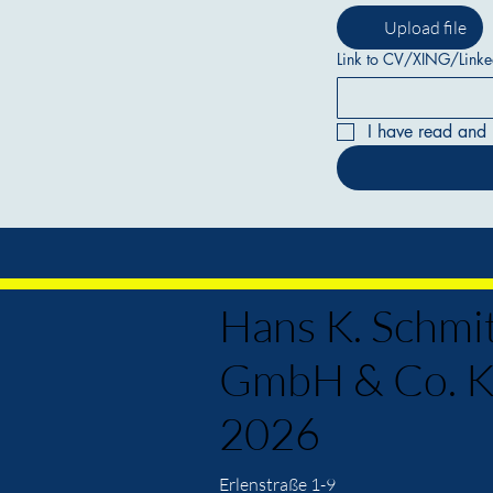
Upload file
Link to CV/XING/Linke
I have read and 
Hans K. Schmi
GmbH & Co. 
2026
Erlenstraße 1-9