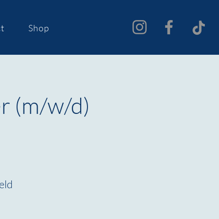
t
Shop
r (m/w/d)
eld