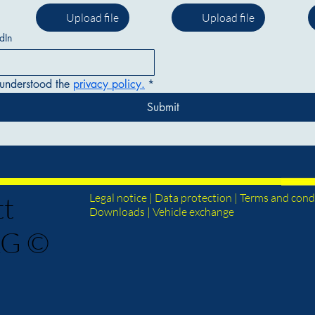
Upload file
Upload file
dIn
understood the 
privacy policy.
*
Submit
tt
Legal
notice
|
Data
protection
| Terms and condi
Downloads
| Vehicle exchange
KG ©