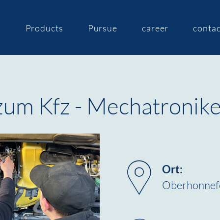
s
Products
Pursue
career
contac
zum Kfz - Mechatronike
Ort:
Oberhonnef