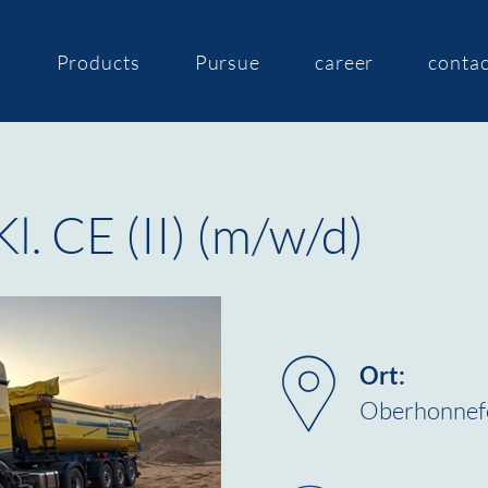
s
Products
Pursue
career
contac
l. CE (II) (m/w/d)
Ort:
Oberhonnef