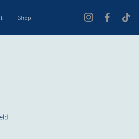
t
Shop
eld