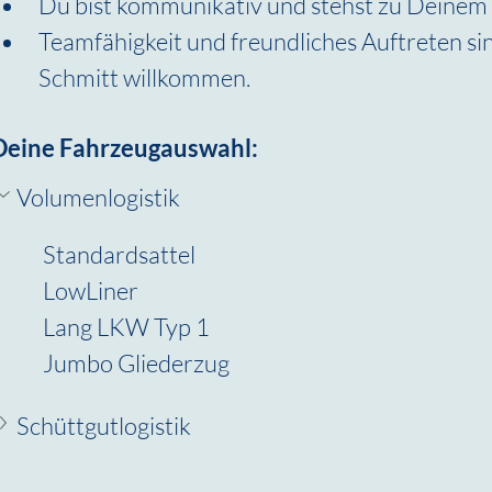
Du bist kommunikativ und stehst zu Deinem
Teamfähigkeit und freundliches Auftreten sin
Schmitt willkommen.
Deine Fahrzeugauswahl:
Volumenlogistik
Standardsattel
LowLiner
Lang LKW Typ 1
Jumbo Gliederzug
Schüttgutlogistik