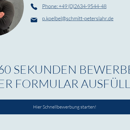
Phone: +49 (0)2634-9544-48
p.koelbel@schmitt-peterslahr.de
 60 SEKUNDEN BEWERB
ER FORMULAR AUSFÜLL
Hier Schnellbewerbung starten!