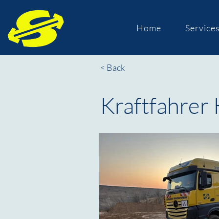
Home
Service
< Back
Kraftfahrer K