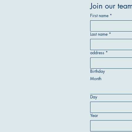
Join our tea
First name
*
Last name
*
address
*
Birthday
Month
Day
Year