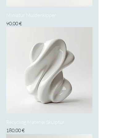
Miniatur Muldenkipper
Preis
90,00 €
Recycling Material Skulptur
Preis
180,00 €