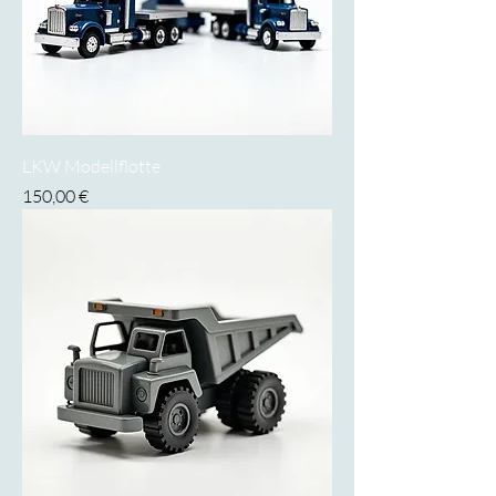
LKW Modellflotte
Preis
150,00 €