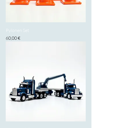
Pylonen Set
Preis
60,00 €